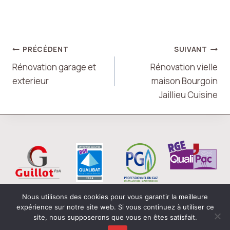
Navigation
PRÉCÉDENT
SUIVANT
Rénovation garage et
Rénovation vielle
De
exterieur
maison Bourgoin
Jaillieu Cuisine
L’article
Nous utilisons des cookies pour vous garantir la meilleure
expérience sur notre site web. Si vous continuez à utiliser ce
© 2026 Tous droits réservés - Guillot P2A -
Coup de
site, nous supposerons que vous en êtes satisfait.
Pouce Financier
-
Mentions Légales