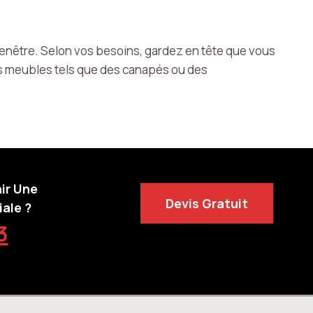
la fenêtre. Selon vos besoins, gardez en tête que vous
nds meubles tels que des canapés ou des
ir Une
Devis Gratuit
ale ?
3