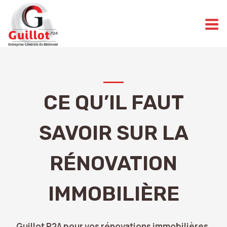
Aller
au
contenu
CE QU’IL FAUT
SAVOIR SUR LA
RÉNOVATION
IMMOBILIÈRE
Guillot P2A pour vos rénovations immobilières.