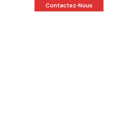
Contactez-Nous
er l’aspect esthétique
professionnel
réhabilitation
engagement